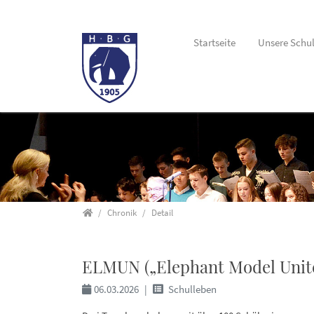
Startseite
Unsere Schu
Direkt zur Hauptnavigation springen
Direkt zum Inhalt springen
Startseite
Chronik
Detail
ELMUN („Elephant Model United
06.03.2026
Schulleben