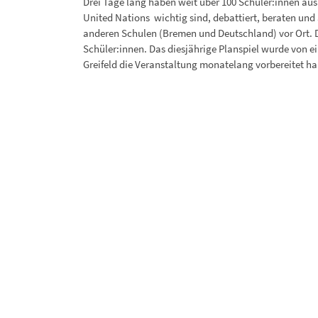
Drei Tage lang haben weit über 100 Schüler:innen au
United Nations wichtig sind, debattiert, beraten u
anderen Schulen (Bremen und Deutschland) vor Ort. Di
Schüler:innen. Das diesjährige Planspiel wurde von 
Greifeld die Veranstaltung monatelang vorbereitet h