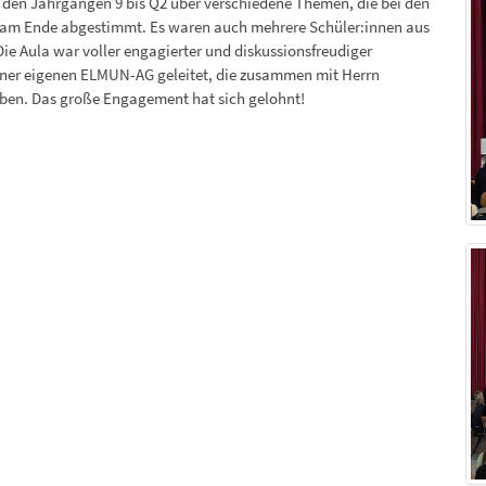
s den Jahrgängen 9 bis Q2 über verschiedene Themen, die bei den
nd am Ende abgestimmt. Es waren auch mehrere Schüler:innen aus
e Aula war voller engagierter und diskussionsfreudiger
einer eigenen ELMUN-AG geleitet, die zusammen mit Herrn
aben. Das große Engagement hat sich gelohnt!