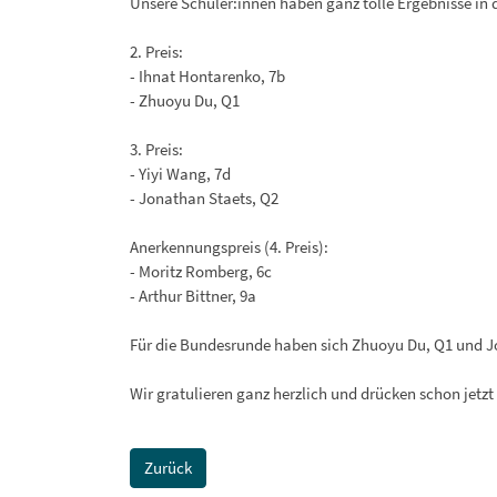
Unsere Schüler:innen haben ganz tolle Ergebnisse in
2. Preis:
- Ihnat Hontarenko, 7b
- Zhuoyu Du, Q1
3. Preis:
- Yiyi Wang, 7d
- Jonathan Staets, Q2
Anerkennungspreis (4. Preis):
- Moritz Romberg, 6c
- Arthur Bittner, 9a
Für die Bundesrunde haben sich Zhuoyu Du, Q1 und Jon
Wir gratulieren ganz herzlich und drücken schon jetz
Zurück