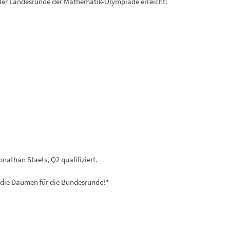
 der Landesrunde der Mathematik-Olympiade erreicht:
athan Staets, Q2 qualifiziert.
t die Daumen für die Bundesrunde!"