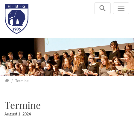
Direkt zur Hauptnavigation springen
Direkt zum Inhalt springen
Startseite
Termine
Termine
August 1, 2024