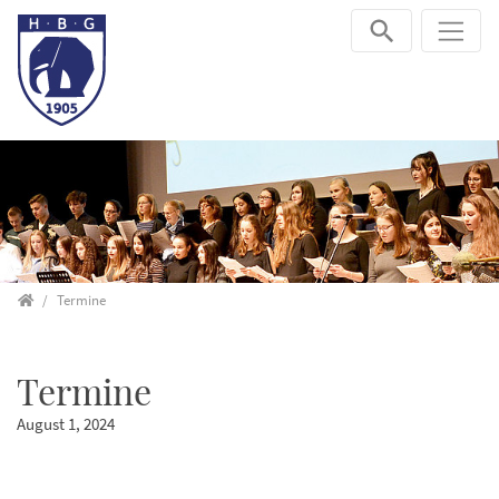
Direkt zur Hauptnavigation springen
Direkt zum Inhalt springen
Startseite
Termine
Termine
August 1, 2024