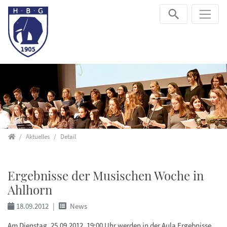
Direkt zur Hauptnavigation springen
Direkt zum Inhalt springen
Startseite
Aktuelles
Detail
Ergebnisse der Musischen Woche in
Ahlhorn
18.09.2012
News
Am Dienstag, 25.09.2012, 19:00 Uhr werden in der Aula Ergebnisse