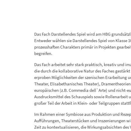
Das Fach Darstellendes Spiel wird am HBG grundsätzl
Entweder wählen sie Darstellendes Spiel von Klasse 10
prozesshaften Charakters primär in Projekten gearbeit
begreifen.
Das Fach arbeitet sehr stark praktisch, kreativ und 
die durch die kollaborative Natur des Faches gestär
erproben Möglichkeiten der szenischen Erarbeitung un
Theater, Elisabethanisches Theater), Dramentheorien 
europäischen (z.B. Commedia dell`Arte) und nicht-eu
Ausdrucksmittel des Schauspiels sowie Rollenarbeit u
großer Teil der Arbeit in Klein- oder Teilgruppen sta
Im Rahmen einer Symbiose aus Produktion und Rezepti
Aufführungen, Theaterstücken und Inszenierungen wird
Zeit zu kontextualisieren, die Wirkungsabsichten des