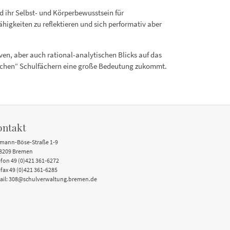
d ihr Selbst- und Körperbewusstsein für
higkeiten zu reflektieren und sich performativ aber
ven, aber auch rational-analytischen Blicks auf das
sischen“ Schulfächern eine große Bedeutung zukommt.
ontakt
mann-Böse-Straße 1-9
8209 Bremen
efon 49 (0)421 361-6272
efax 49 (0)421 361-6285
ail: 308@schulverwaltung.bremen.de