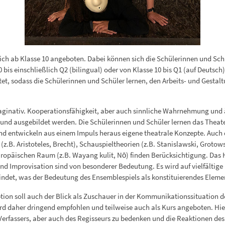
ich ab Klasse 10 angeboten. Dabei können sich die Schülerinnen und Sc
 bis einschließlich Q2 (bilingual) oder von Klasse 10 bis Q1 (auf Deutsch
et, sodass die Schülerinnen und Schüler lernen, den Arbeits- und Gestaltu
imaginativ. Kooperationsfähigkeit, aber auch sinnliche Wahrnehmung und 
kt und ausgebildet werden. Die Schülerinnen und Schüler lernen das The
d entwickeln aus einem Impuls heraus eigene theatrale Konzepte. Auch d
(z.B. Aristoteles, Brecht), Schauspieltheorien (z.B. Stanislawski, Groto
ropäischen Raum (z.B. Wayang kulit, Nō) finden Berücksichtigung. Das 
nd Improvisation sind von besonderer Bedeutung. Es wird auf vielfältige
ttfindet, was der Bedeutung des Ensemblespiels als konstituierendes Eleme
on soll auch der Blick als Zuschauer in der Kommunikationssituation d
 daher dringend empfohlen und teilweise auch als Kurs angeboten. Hierb
 Verfassers, aber auch des Regisseurs zu bedenken und die Reaktionen de