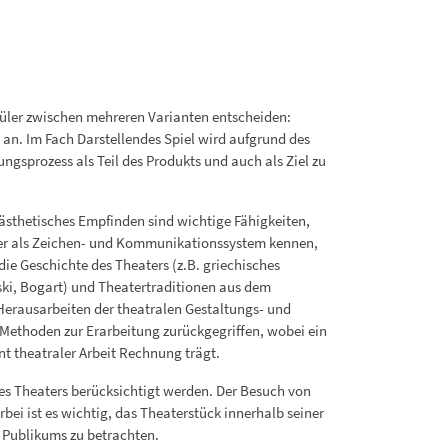
hüler zwischen mehreren Varianten entscheiden:
) an. Im Fach Darstellendes Spiel wird aufgrund des
ngsprozess als Teil des Produkts und auch als Ziel zu
ästhetisches Empfinden sind wichtige Fähigkeiten,
ater als Zeichen- und Kommunikationssystem kennen,
ie Geschichte des Theaters (z.B. griechisches
wski, Bogart) und Theatertraditionen aus dem
Herausarbeiten der theatralen Gestaltungs- und
 Methoden zur Erarbeitung zurückgegriffen, wobei ein
nt theatraler Arbeit Rechnung trägt.
es Theaters berücksichtigt werden. Der Besuch von
ei ist es wichtig, das Theaterstück innerhalb seiner
s Publikums zu betrachten.