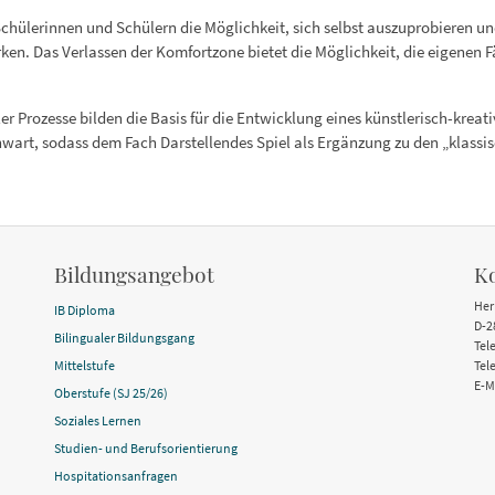
 Schülerinnen und Schülern die Möglichkeit, sich selbst auszuprobieren un
ken. Das Verlassen der Komfortzone bietet die Möglichkeit, die eigenen Fä
 Prozesse bilden die Basis für die Entwicklung eines künstlerisch-kreati
nwart, sodass dem Fach Darstellendes Spiel als Ergänzung zu den „klas
Bildungsangebot
K
Her
IB Diploma
D-2
Bilingualer Bildungsgang
Tel
Mittelstufe
Tel
E-M
Oberstufe (SJ 25/26)
Soziales Lernen
Studien- und Berufsorientierung
Hospitationsanfragen