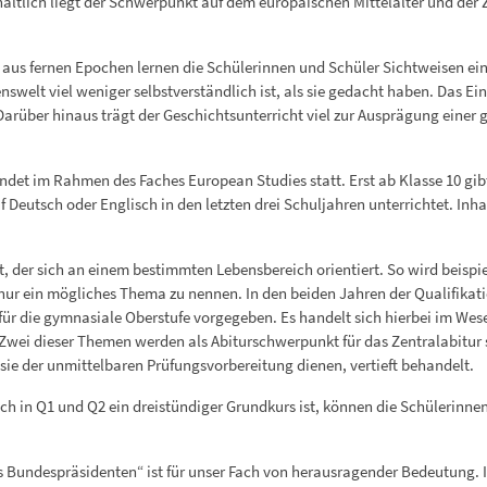
nhaltlich liegt der Schwerpunkt auf dem europäischen Mittelalter und de
 aus fernen Epochen lernen die Schülerinnen und Schüler Sichtweisen ei
swelt viel weniger selbstverständlich ist, als sie gedacht haben. Das Ein
Darüber hinaus trägt der Geschichtsunterricht viel zur Ausprägung einer 
ndet im Rahmen des Faches European Studies statt. Erst ab Klasse 10 gibt
 Deutsch oder Englisch in den letzten drei Schuljahren unterrichtet. Inh
itt, der sich an einem bestimmten Lebensbereich orientiert. So wird beispi
 nur ein mögliches Thema zu nennen. In den beiden Jahren der Qualifikati
für die gymnasiale Oberstufe vorgegeben. Es handelt sich hierbei im We
Zwei dieser Themen werden als Abiturschwerpunkt für das Zentralabitur s
sie der unmittelbaren Prüfungsvorbereitung dienen, vertieft behandelt.
ch in Q1 und Q2 ein dreistündiger Grundkurs ist, können die Schülerinne
 Bundespräsidenten“ ist für unser Fach von herausragender Bedeutung. I