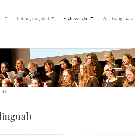
le
Bildungsangebot
Fachbereiche
Zusatzangebote
ichte
lingual)