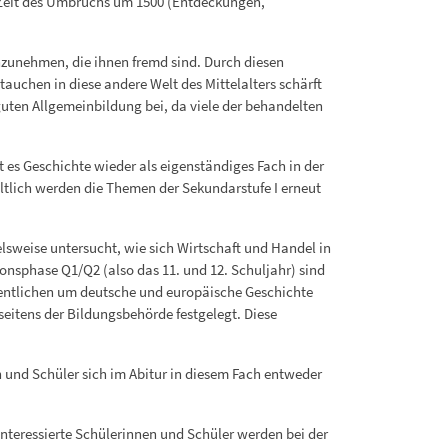
r Zeit des Umbruchs um 1500 (Entdeckungen,
nzunehmen, die ihnen fremd sind. Durch diesen
tauchen in diese andere Welt des Mittelalters schärft
guten Allgemeinbildung bei, da viele der behandelten
 es Geschichte wieder als eigenständiges Fach in der
altlich werden die Themen der Sekundarstufe I erneut
elsweise untersucht, wie sich Wirtschaft und Handel in
onsphase Q1/Q2 (also das 11. und 12. Schuljahr) sind
sentlichen um deutsche und europäische Geschichte
eitens der Bildungsbehörde festgelegt. Diese
n und Schüler sich im Abitur in diesem Fach entweder
nteressierte Schülerinnen und Schüler werden bei der