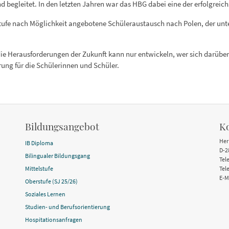
 begleitet. In den letzten Jahren war das HBG dabei eine der erfolgreic
rstufe nach Möglichkeit angebotene Schüleraustausch nach Polen, der un
die Herausforderungen der Zukunft kann nur entwickeln, wer sich darüber
ung für die Schülerinnen und Schüler.
Bildungsangebot
K
Her
IB Diploma
D-2
Bilingualer Bildungsgang
Tel
Mittelstufe
Tel
E-M
Oberstufe (SJ 25/26)
Soziales Lernen
Studien- und Berufsorientierung
Hospitationsanfragen