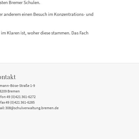
hsten Bremer Schulen.
ter anderem einen Besuch im Konzentrations- und
 im Klaren ist, woher diese stammen. Das Fach
ontakt
mann-Böse-Straße 1-9
8209 Bremen
efon 49 (0)421 361-6272
efax 49 (0)421 361-6285
ail: 308@schulverwaltung.bremen.de