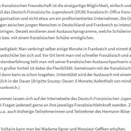
französischen Freundschaft ist die einzigartige Möglichkeit, einfach un
63 das
Deutsch-Französische Jugendwerk
(
DFJW
; französisch:
Office fran
Organisation und nicht etwa um ein profitorientiertes Unternehmen. Die
gen zwischen jungen Menschen in Deutschland und Frankreich zu intensiv
ringen. Derzeit existieren zwei Austauschprogramme, welche Schülerinn
n bzw. mit einem französischen Schüler ermöglichen.
itigkeit: Man verbringt selber einige Monate in Frankreich und nimmt d
astschüler bei sich auf. Vor Ort lernt man viel schneller Französisch un
uslandserfahrung teilt man mit seiner französischen Austauschpartnerin 
großer Vorteil ist dabei die Flexibilität: Gemeinsam mit der französisch
d dann kann es schon losgehen. Unterstützt wird der Austausch mit ein
ich in der Dauer (
Brigitte Sauzay
: Dauer: 6 Monate; Aufenthalt von mind
rankreich.)
men lassen sich auf der Internetseite des
Deutsch-Französischen Juge
i Fragen jederzeit gerne an ihre jeweilige Französischlehrkraft wenden. 
dem u.a. auch bisherige Teilnehmerinnen und Teilnehmer des Hermann-Bö
 Voltaire kann man bei Madame Ilgner und Monsieur Geffken erhalten.