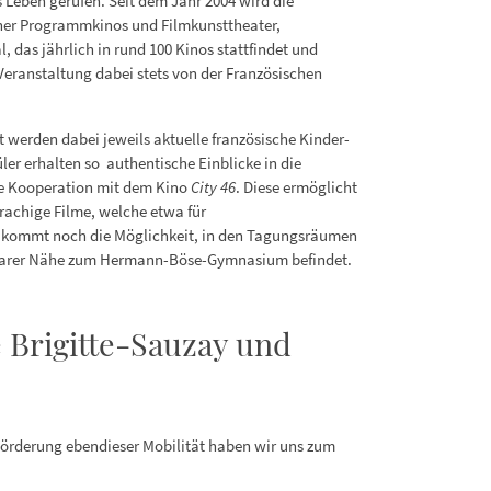
 Leben gerufen. Seit dem Jahr 2004 wird die
her Programmkinos und Filmkunsttheater,
, das jährlich in rund 100 Kinos stattfindet und
Veranstaltung dabei stets von der Französischen
gt werden dabei jeweils aktuelle französische Kinder-
ler erhalten so authentische Einblicke in die
ne Kooperation mit dem Kino
City 46
. Diese ermöglicht
prachige Filme, welche etwa für
zu kommt noch die Möglichkeit, in den Tagungsräumen
telbarer Nähe zum Hermann-Böse-Gymnasium befindet.
 Brigitte-Sauzay und
 Förderung ebendieser Mobilität haben wir uns zum