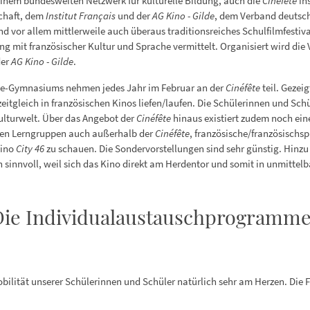
einem bundesweiten Netzwerk für kulturelle Bildung, auch die
Cinéfête
ins
schaft, dem
Institut Français
und der
AG Kino - Gilde
, dem Verband deutsc
nd vor allem mittlerweile auch überaus traditionsreiches Schulfilmfestival
mit französischer Kultur und Sprache vermittelt. Organisiert wird die 
der
AG Kino - Gilde
.
se-Gymnasiums nehmen jedes Jahr im Februar an der
Cinéfête
teil. Gezei
eitgleich in französischen Kinos liefen/laufen. Die Schülerinnen und Schü
ulturwelt. Über das Angebot der
Cinéfête
hinaus existiert zudem noch ei
ihren Lerngruppen auch außerhalb der
Cinéfête
, französische/französischs
Kino
City 46
zu schauen. Die Sondervorstellungen sind sehr günstig. Hin
ch sinnvoll, weil sich das Kino direkt am Herdentor und somit in unmit
Die Individualaustauschprogramme
obilität unserer Schülerinnen und Schüler natürlich sehr am Herzen. Die