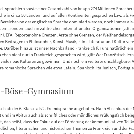
nd -sprachlern sowie einer Gesamtzahl von knapp 274 Millionen Sprecheri
he in circa 50 Ländern und auf allen Kontinenten gesprochen bzw. als Fr
che Bereiche von der englischen Sprache dominiert werden, noch immer als
ndern, sondern auch in zahlreichen internationalen Organisationen (z.B.
er UEFA, Reporter ohne Grenzen, Ärzte ohne Grenzen, der Welthandelsorga
 Beiträgen in Philosophie, Kunst, Musik, Film, Literatur und Kultur ver
e. Darüber hinaus ist unser Nachbarland Frankreich für uns natürlich ei
eben nicht nur in Frankreich gesprochen wird, gilt: Wer Französisch lern
 viele neue Kulturen zu gewinnen. Und noch ein weiterer unschlagbarer Vo
dere romanische Sprachen wie etwa Latein, Spanisch, Italienisch, Portug
n-Böse-Gymnasium
 ab der 6. Klasse als 2. Fremdsprache angeboten. Nach Abschluss der M
tzt und im Abitur auch als schriftliches oder mündliches Prüfungsfach be
, das heißt, dass der Fokus auf der Förderung der kommunikativen Teil
dlichen, literarischen und historischen Themen zu Frankreich und der Fr