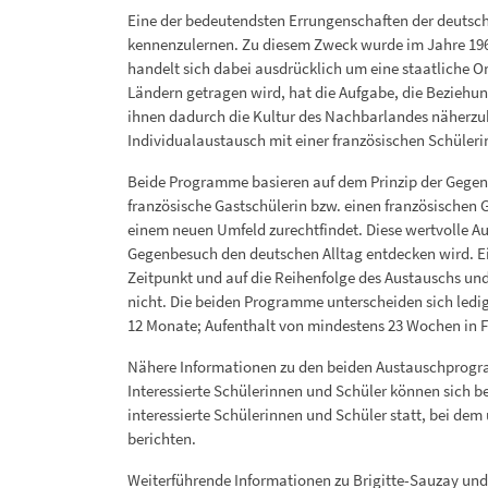
Eine der bedeutendsten Errungenschaften der deutsch-
kennenzulernen. Zu diesem Zweck wurde im Jahre 19
handelt sich dabei ausdrücklich um eine staatliche 
Ländern getragen wird, hat die Aufgabe, die Beziehun
ihnen dadurch die Kultur des Nachbarlandes näherzub
Individualaustausch mit einer französischen Schüleri
Beide Programme basieren auf dem Prinzip der Gegense
französische Gastschülerin bzw. einen französischen G
einem neuen Umfeld zurechtfindet. Diese wertvolle A
Gegenbesuch den deutschen Alltag entdecken wird. Ein 
Zeitpunkt und auf die Reihenfolge des Austauschs un
nicht. Die beiden Programme unterscheiden sich ledigl
12 Monate; Aufenthalt von mindestens 23 Wochen in F
Nähere Informationen zu den beiden Austauschprogram
Interessierte Schülerinnen und Schüler können sich be
interessierte Schülerinnen und Schüler statt, bei 
berichten.
Weiterführende Informationen zu Brigitte-Sauzay und