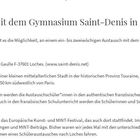
it dem Gymnasium Saint-Denis in 
bt es die Möglichkeit, an einem ein- bis zweiwöchigen Austausch mit d
 Gaulle F-37601 Loches. (www.saint-denis.net)
ner kleinen mittelalterlichen Stadt in der historischen Provinz Touraine
250 km südwestlich von Paris.
en werden die Austauschschüler*innen in den authentischen französischen
. Auch in den französischen Schulunterricht werden die Schülerinnen un
ts das Europäische Kunst- und MINT-Festival, das auch dort stattfindet. 
ungen und MINT-Beiträge. Bisher waren wir jedes Mal mit den unterschie
hmen eines Schüleraustausches nach Loches fahren.