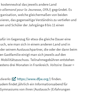
d kostenneutral das jeweils andere Land
co-allemand pour la Jeunesse
,
OFAJ
) gegründet. Es
 Organisation, welche gleichermaßen von beiden
ieren, das gegenseitige Verständnis zu vertiefen und
en und Schüler der Jahrgänge 8 bis 11 einen
afür im Gegenzug für etwa die gleiche Dauer eine
d auch, wie man sich in einem anderen Land und in
oder seinem Austauschpartner, die oder der dann beim
en Gastfamilie einigt man sich jeweils auf den
em Mobilitätszuschuss. Teilnahmegebühren entstehen
estens drei Monaten in Frankreich.
Voltaire
: Dauer =
ndwerks
(
https://www.dfjw.org/
) finden.
Zudem findet jährlich ein Informationsabend für
se-Gymnasiums von ihren (Austausch-)Erfahrungen