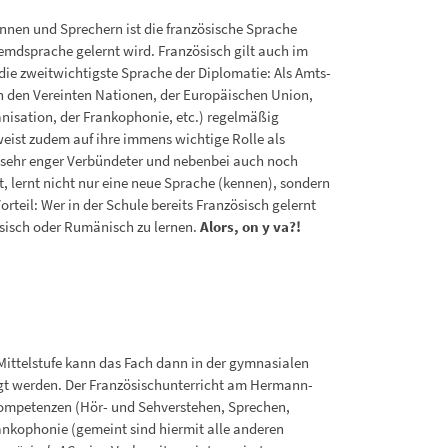
nnen und Sprechern ist die französische Sprache
emdsprache gelernt wird. Französisch gilt auch im
 die zweitwichtigste Sprache der Diplomatie: Als Amts-
 in den Vereinten Nationen, der Europäischen Union,
nisation, der Frankophonie, etc.) regelmäßig
weist zudem auf ihre immens wichtige Rolle als
n sehr enger Verbündeter und nebenbei auch noch
t, lernt nicht nur eine neue Sprache (kennen), sondern
rteil: Wer in der Schule bereits Französisch gelernt
iesisch oder Rumänisch zu lernen.
Alors, on y va?!
ittelstufe kann das Fach dann in der gymnasialen
legt werden. Der Französischunterricht am Hermann-
kompetenzen (Hör- und Sehverstehen, Sprechen,
ankophonie (gemeint sind hiermit alle anderen