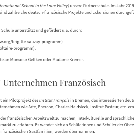
ternational School in the Loire Valley)
unsere Partnerschule. Im Jahr 2019
ind zahlreiche deutsch-französische Projekte und Exkursionen durchgefü
chule unterstützt und gefördert u.a. durch:
jw.org/brigitte-sauzay-programm)
oltaire-programm).
tte an Monsieur Geffken oder Madame Kremer.
 / Unternehmen Französisch
t ein Pilotprojekt des
Institut Français
in Bremen, das interessierten deut
rnehmen wie Arte, Enercon, Charles Heidsieck, Institut Pasteur, etc. er
in der französischen Arbeitswelt zu machen, interkulturelle und sprachl
markt zu erfahren. Es wendet sich an Schülerinnen und Schüler der Obers
 in französischen Gastfamilien, werden übernommen.