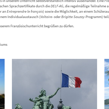
s in unserem Unterricht selbstverständlich intensiv auseinander. Eine
Fr
schen Sprachzertifikate durch die
DELF-AG
, die regelmäßige Teilnahme a
r an
Entreprendre le français
) sowie die Möglichkeit, an einem Schülera
einem Individualaustausch (
Voltaire-
oder
Brigitte Sauzay
-Programm) teil
unserem Französischunterricht begrüßen zu dürfen.
siums