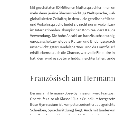
Mit geschätzten 80 Millionen Muttersprachlerinnen u
mehr denn je eine überaus wichtige Weltsprache, welc
globalisierten Zeitalter, in dem viele gesellschaftli
und Verkehrssprache findet sie nicht nur in vielen Lä
im Internationalen Olympischen Komitee, der FIFA, d
Verwendung. Die hohe Anzahl an französischsprachigen
europäische bzw. globale Kultur- und Bildungssprach
unser wichtigster Handelspartner. Und da Französisch 
erhält ebenso auch die Chance, wertvolle Einblicke in
hat, dem wird es später erheblich leichter fallen, an
Französisch am Herman
Bei uns am Hermann-Böse-Gymnasium wird Französisch
Oberstufe (also ab Klasse 10) als Grundkurs fortgese
Böse-Gymnasium ist kompetenzorientiert ausgerichtet
Schreiben, Sprachmittlung) liegt. Auch mit landeskun