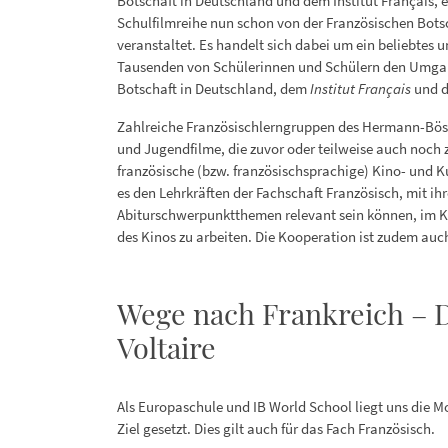
Botschaft in Deutschland und dem Institut Français, 
Schulfilmreihe nun schon von der Französischen Bot
veranstaltet. Es handelt sich dabei um ein beliebtes u
Tausenden von Schülerinnen und Schülern den Umgang 
Botschaft in Deutschland, dem
Institut Français
und 
Zahlreiche Französischlerngruppen des Hermann-Bö
und Jugendfilme, die zuvor oder teilweise auch noch z
französische (bzw. französischsprachige) Kino- und K
es den Lehrkräften der Fachschaft Französisch, mit 
Abiturschwerpunktthemen relevant sein können, im 
des Kinos zu arbeiten. Die Kooperation ist zudem au
Wege nach Frankreich – 
Voltaire
Als Europaschule und IB World School liegt uns die M
Ziel gesetzt. Dies gilt auch für das Fach Französisch.