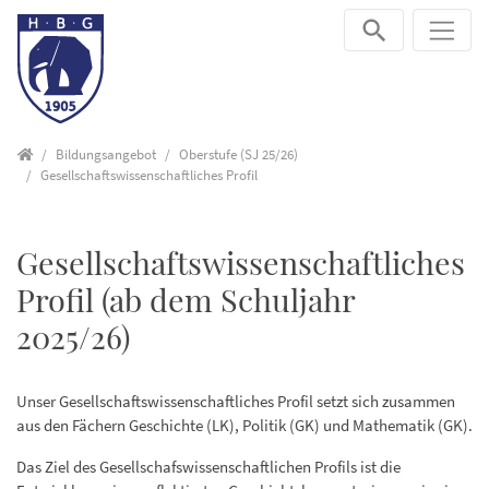
Direkt zur Hauptnavigation springen
Direkt zum Inhalt springen
Startseite
Bildungsangebot
Oberstufe (SJ 25/26)
Gesellschaftswissenschaftliches Profil
Gesellschaftswissenschaftliches
Profil (ab dem Schuljahr
2025/26)
Unser Gesellschaftswissenschaftliches Profil setzt sich zusammen
aus den Fächern Geschichte (LK), Politik (GK) und Mathematik (GK).
Das Ziel des Gesellschafswissenschaftlichen Profils ist die