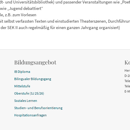
adt- und Universitätsbibliothek) und passender Veranstaltungen wie „Poe
wie „Jugend debattiert“
e, z.B. zum Vorlesen
t selbst verfassten Texten und einstudierten Theaterszenen, Durchführun
der SEK II auch regelmäßig für einen ganzen Jahrgang organisiert)
Bildungsangebot
K
Her
IB Diploma
D-2
Bilingualer Bildungsgang
Tel
Mittelstufe
Tel
E-M
Oberstufe (SJ 25/26)
Soziales Lernen
Studien- und Berufsorientierung
Hospitationsanfragen