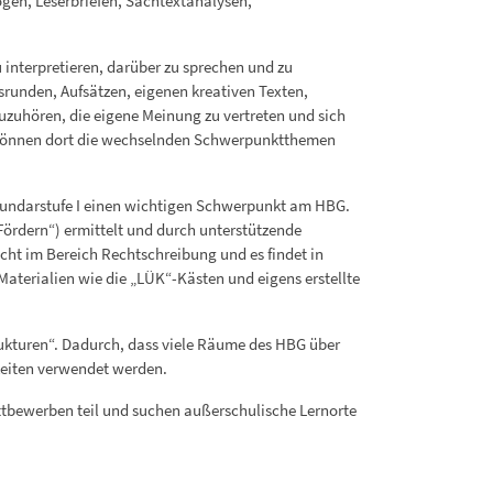
gen, Leserbriefen, Sachtextanalysen,
u interpretieren, darüber zu sprechen und zu
runden, Aufsätzen, eigenen kreativen Texten,
zuhören, die eigene Meinung zu vertreten und sich
d können dort die wechselnden Schwerpunktthemen
kundarstufe I einen wichtigen Schwerpunkt am HBG.
Fördern“) ermittelt und durch unterstützende
icht im Bereich Rechtschreibung und es findet in
Materialien wie die „LÜK“-Kästen und eigens erstellte
rukturen“. Dadurch, dass viele Räume des HBG über
keiten verwendet werden.
ttbewerben teil und suchen außerschulische Lernorte