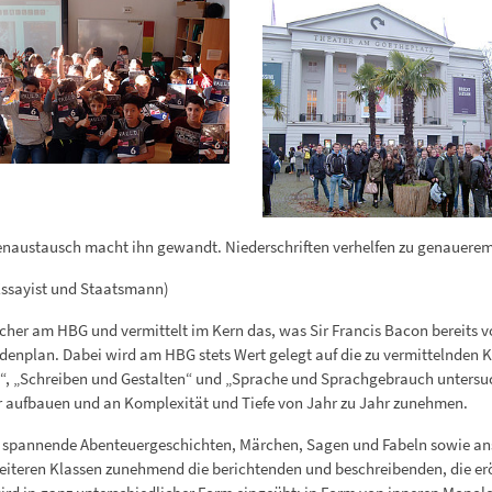
naustausch macht ihn gewandt. Niederschriften verhelfen zu genauerem
 Essayist und Staatsmann)
ächer am HBG und vermittelt im Kern das, was Sir Francis Bacon bereits vo
denplan. Dabei wird am HBG stets Wert gelegt auf die zu vermittelnden 
, „Schreiben und Gestalten“ und „Sprache und Sprachgebrauch untersuche
r aufbauen und an Komplexität und Tiefe von Jahr zu Jahr zunehmen.
rkt spannende Abenteuergeschichten, Märchen, Sagen und Fabeln sowie an
eiteren Klassen zunehmend die berichtenden und beschreibenden, die er