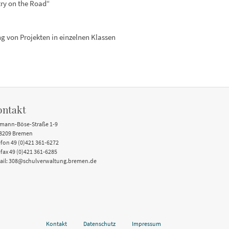
try on the Road“
g von Projekten in einzelnen Klassen
ontakt
mann-Böse-Straße 1-9
8209 Bremen
efon 49 (0)421 361-6272
efax 49 (0)421 361-6285
ail: 308@schulverwaltung.bremen.de
Kontakt
Datenschutz
Impressum