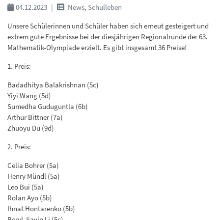
04.12.2023
News, Schulleben
Unsere Schülerinnen und Schüler haben sich erneut gesteigert und
extrem gute Ergebnisse bei der diesjährigen Regionalrunde der 63.
Mathematik-Olympiade erzielt. Es gibt insgesamt 36 Preise!
1. Preis:
Badadhitya Balakrishnan (5c)
Yiyi Wang (5d)
Sumedha Guduguntla (6b)
Arthur Bittner (7a)
Zhuoyu Du (9d)
2. Preis:
Celia Bohrer (5a)
Henry Mündl (5a)
Leo Bui (5a)
Rolan Ayo (5b)
Ihnat Hontarenko (5b)
Beryl Jiayin Li (5c)