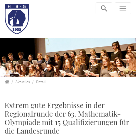
Direkt zur Hauptnavigation springen
Direkt zum Inhalt springen
Startseite
Aktuelles
Detail
Extrem gute Ergebnisse in der
Regionalrunde der 63. Mathematik-
Olympiade mit 15 Qualifizierungen für
die Landesrunde