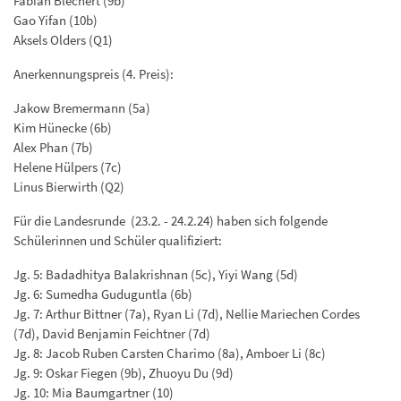
Fabian Blechert (9b)
Gao Yifan (10b)
Aksels Olders (Q1)
Anerkennungspreis (4. Preis):
Jakow Bremermann (5a)
Kim Hünecke (6b)
Alex Phan (7b)
Helene Hülpers (7c)
Linus Bierwirth (Q2)
Für die Landesrunde (23.2. - 24.2.24) haben sich folgende
Schülerinnen und Schüler qualifiziert:
Jg. 5: Badadhitya Balakrishnan (5c), Yiyi Wang (5d)
Jg. 6: Sumedha Guduguntla (6b)
Jg. 7: Arthur Bittner (7a), Ryan Li (7d), Nellie Mariechen Cordes
(7d), David Benjamin Feichtner (7d)
Jg. 8: Jacob Ruben Carsten Charimo (8a), Amboer Li (8c)
Jg. 9: Oskar Fiegen (9b), Zhuoyu Du (9d)
Jg. 10: Mia Baumgartner (10)