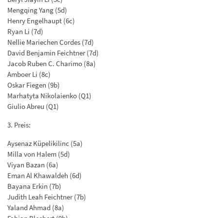
Mengqing Yang (5d)
Henry Engelhaupt (6c)
Ryan Li (7d)
Nellie Mariechen Cordes (7d)
David Benjamin Feichtner (7d)
Jacob Ruben C. Charimo (8a)
Amboer Li (8c)
Oskar Fiegen (9b)
Marhatyta Nikolaienko (Q1)
Giulio Abreu (Q1)
3. Preis:
Aysenaz Küpelikilinc (5a)
Milla von Halem (5d)
Viyan Bazan (6a)
Eman Al Khawaldeh (6d)
Bayana Erkin (7b)
Judith Leah Feichtner (7b)
Yaland Ahmad (8a)