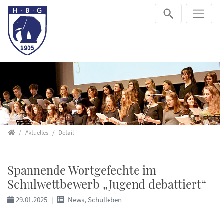
Direkt zur Hauptnavigation springen
Direkt zum Inhalt springen
Startseite
Aktuelles
Detail
Spannende Wortgefechte im
Schulwettbewerb „Jugend debattiert“
29.01.2025
News, Schulleben