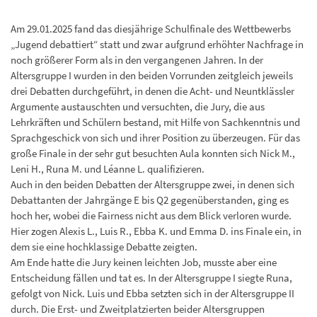
Am 29.01.2025 fand das diesjährige Schulfinale des Wettbewerbs
„Jugend debattiert“ statt und zwar aufgrund erhöhter Nachfrage in
noch größerer Form als in den vergangenen Jahren. In der
Altersgruppe I wurden in den beiden Vorrunden zeitgleich jeweils
drei Debatten durchgeführt, in denen die Acht- und Neuntklässler
Argumente austauschten und versuchten, die Jury, die aus
Lehrkräften und Schülern bestand, mit Hilfe von Sachkenntnis und
Sprachgeschick von sich und ihrer Position zu überzeugen. Für das
große Finale in der sehr gut besuchten Aula konnten sich Nick M.,
Leni H., Runa M. und Léanne L. qualifizieren.
Auch in den beiden Debatten der Altersgruppe zwei, in denen sich
Debattanten der Jahrgänge E bis Q2 gegenüberstanden, ging es
hoch her, wobei die Fairness nicht aus dem Blick verloren wurde.
Hier zogen Alexis L., Luis R., Ebba K. und Emma D. ins Finale ein, in
dem sie eine hochklassige Debatte zeigten.
Am Ende hatte die Jury keinen leichten Job, musste aber eine
Entscheidung fällen und tat es. In der Altersgruppe I siegte Runa,
gefolgt von Nick. Luis und Ebba setzten sich in der Altersgruppe II
durch. Die Erst- und Zweitplatzierten beider Altersgruppen